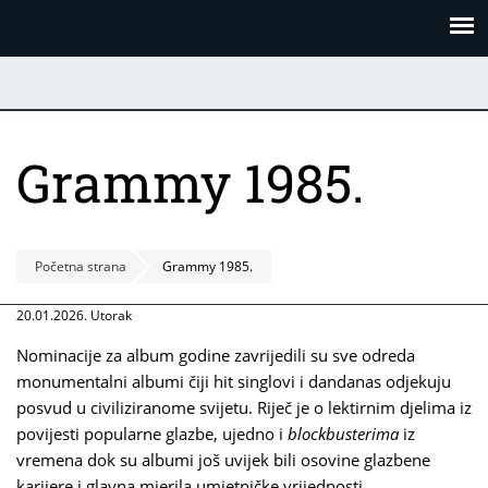
Skoči
Panel za upravljanje kolačićima
na
glavni
sadržaj
Grammy 1985.
Početna strana
Grammy 1985.
20.01.2026. Utorak
Nominacije za album godine zavrijedili su sve odreda
monumentalni albumi čiji hit singlovi i dandanas odjekuju
posvud u civiliziranome svijetu. Riječ je o lektirnim djelima iz
povijesti popularne glazbe, ujedno i
blockbusterima
iz
vremena dok su albumi još uvijek bili osovine glazbene
karijere i glavna mjerila umjetničke vrijednosti.