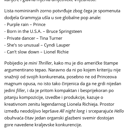
Lista nominiranih zorno potvrđuje zbog čega je spomenuta
dodjela Grammyja ušla u sve globalne pop anale:
- Purple rain – Prince
- Born in the U.S.A. – Bruce Springsteen
- Private dancer – Tina Turner
- She's so unusual – Cyndi Lauper
- Can't slow down – Lionel Richie
Pobijedio je
mini Thriller
, kako mu je dio američke štampe
argumentirano tepao. Naravno da ni po kojem kriteriju nije
snažniji od svojih konkurenata, posebno ne od Princeova
magnum opusa, no isto tako činjenica da ga ne grdi nijedan
jedini
filler
, i da je pritom kompaktan i besprijekoran po
pitanju kompozicije, izvedbe i produkcije, kazuje o
kreativnom zenitu legendarnog Lionela Richieja. Prostor
između neodoljivo lepršave
All night long
i srceparajuće
Hello
obuhvaća čitav jedan organski glazbeni svemir dostojan
gore navedene kraljevske konkurencije.