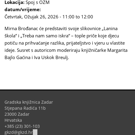
Lokacija:
Spoj s OZM
datum/vrijeme:
Četvrtak, Ožujak 26, 2026 -
11:00
to
12:00
Mirna Brođanac će predstaviti svoje slikovnice „Lanina
škola“ i „Treba nam samo iskra“ – tople priče koje djecu
potiču na prihvaćanje razlika, prijateljstvo i vjeru u vlastite
ideje. Susret s autoricom moderiraju knjižničarke Margarita
Bajlo Gaćina i Iva Uskok Breulj.
Gradska knjižnica Zadar
Stjepana Radića 11b
23000 Zadar
Hrvatska
+385 (23) 301-103
(link
gkzd@gkzd.hr