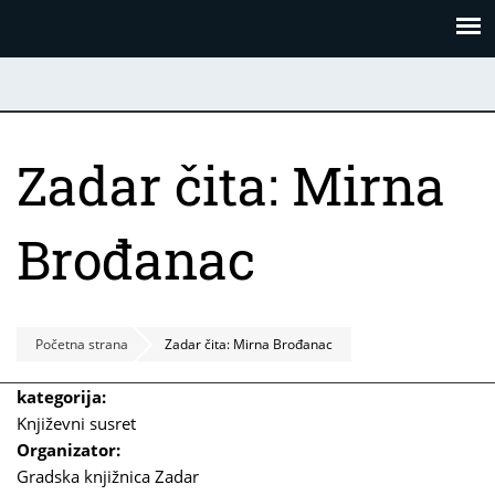
Skoči
Panel za upravljanje kolačićima
na
glavni
sadržaj
Zadar čita: Mirna
Brođanac
Početna strana
Zadar čita: Mirna Brođanac
kategorija:
Književni susret
Organizator:
Gradska knjižnica Zadar