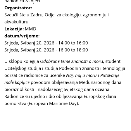
Radionica za djecu
Organizator:
Sveučilište u Zadru, Odjel za ekologiju, agronomiju i
akvakulturu
Lokacija:
MMD
datum/vrijeme:
Srijeda, Svibanj 20, 2026 -
14:00
to
16:00
Srijeda, Svibanj 20, 2026 -
16:00
to
18:00
U sklopu kolegija
Odabrane teme znanosti o mor
u, studenti
Učiteljskog studija i studija Podvodnih znanosti i tehnologija
održat će radionice za učenike
Naj, naj u moru
i
Putovanje
male kapljice
povodom obilježavanja Međunarodnog dana
bioraznolikosti i nadolazećeg Svjetskog dana oceana.
Radionice su ujedno i dio obilježavanja Europskog dana
pomorstva (European Maritime Day).