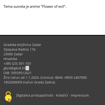
Tema susreta je anime "Flower of evil".
Gradska knjižnica Zadar
Stjepana Radića 11b
23000 Zadar
Hrvatska
+385 (23) 301-103
(link
gkzd@gkzd.hr
sends
OIB: 59559512621
e-
Žiro račun od 1.1.2024. (riznica): IBAN: HR59 2407000
mail)
1852000009 (račun Grada Zadra).
Digitalna pristupačnost
-
Kolačići
-
Impressum