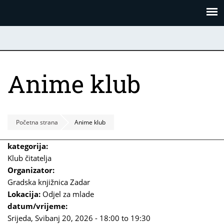
Skoči
Panel za upravljanje kolačićima
na
glavni
sadržaj
Anime klub
Početna strana
Anime klub
kategorija:
Klub čitatelja
Organizator:
Gradska knjižnica Zadar
Lokacija:
Odjel za mlade
datum/vrijeme:
Srijeda, Svibanj 20, 2026 -
18:00
to
19:30