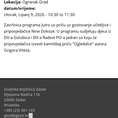
Lokacija:
Ogranak Grad
datum/vrijeme:
Utorak, Lipanj 9, 2026 -
10:30
to
11:30
Završnica programa Jutro uz priču uz gostovanje učiteljice i
pripovjedačice Nine Dokoze. U programu sudjeluju djeca iz
DV-a Golubica i DV-a Radost PO-a Jadran za koju će
pripovjedačica izvesti kamišibaj priču "Ogledalce" autora
Grigora Viteza.
Gradska knjižnica Zadar
Stjepana Radića 11b
23000 Zadar
Hrvatska
+385 (23) 301-103
(link
gkzd@gkzd.hr