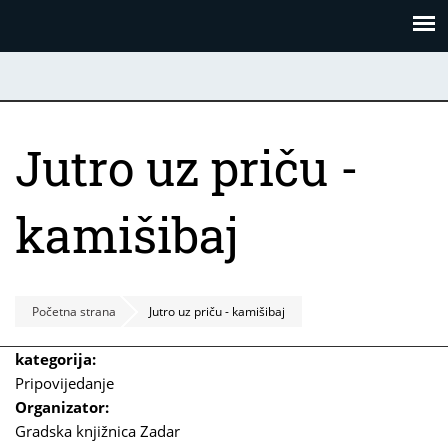
Skoči
Panel za upravljanje kolačićima
na
glavni
sadržaj
Jutro uz priču -
kamišibaj
Početna strana
Jutro uz priču - kamišibaj
kategorija:
Pripovijedanje
Organizator:
Gradska knjižnica Zadar