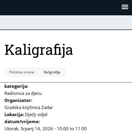
Skoči
Panel za upravljanje kolačićima
na
glavni
sadržaj
Kaligrafija
Početna strana
Kaligrafija
kategorija:
Radionica za djecu
Organizator:
Gradska knjižnica Zadar
Lokacija:
Dječji odjel
datum/vrijeme:
Utorak, Srpanj 14, 2026 -
10:00
to
11:00