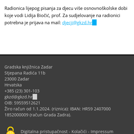
Radionica lijepog pisanja za djecu više osnovnoškolske dobi
koje vodi Lidija Biočić, prof. Za sudjelovanje na radionici
potrebna je prijava na mail:
djecji@gkzd.hr
(link
sends
e-
mail)
Gradska knjižnica Zadar
Stjepana Radića 11b
23000 Zadar
Hrvatska
+385 (23) 301-103
(link
gkzd@gkzd.hr
sends
OIB: 59559512621
e-
Žiro račun od 1.1.2024. (riznica): IBAN: HR59 2407000
mail)
1852000009 (račun Grada Zadra).
Digitalna pristupačnost
-
Kolačići
-
Impressum