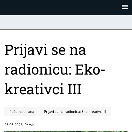
Skoči
Panel za upravljanje kolačićima
na
glavni
sadržaj
Prijavi se na
radionicu: Eko-
kreativci III
Početna strana
Prijavi se na radionicu: Eko-kreativci III
26.06.2026. Petak