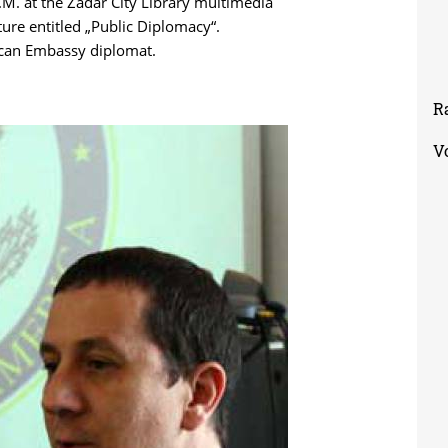
M. at the Zadar City Library multimedia
ure entitled „Public Diplomacy“.
ican Embassy diplomat.
nk
R
ernal)
V