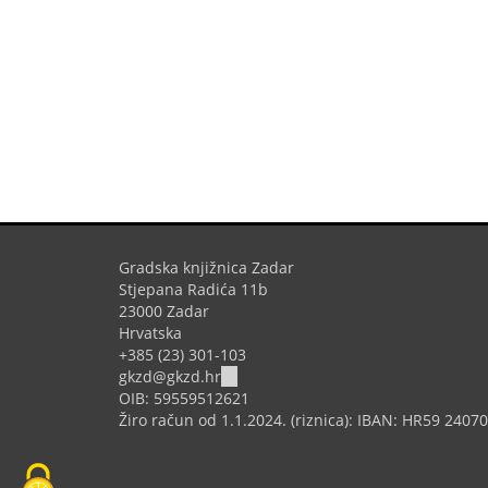
Gradska knjižnica Zadar
Stjepana Radića 11b
23000 Zadar
Hrvatska
+385 (23) 301-103
(link
gkzd@gkzd.hr
sends
OIB: 59559512621
e-
Žiro račun od 1.1.2024. (riznica): IBAN: HR59 240
mail)