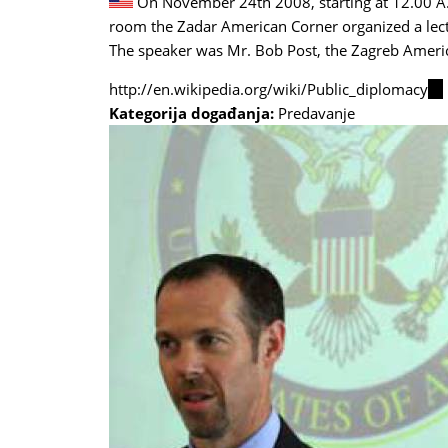
On November 24th 2008, starting at 12.00 A.
room the Zadar American Corner organized a lect
The speaker was Mr. Bob Post, the Zagreb Amer
http://en.wikipedia.org/wiki/Public_diplomacy
(li
Kategorija događanja:
Predavanje
is
ext