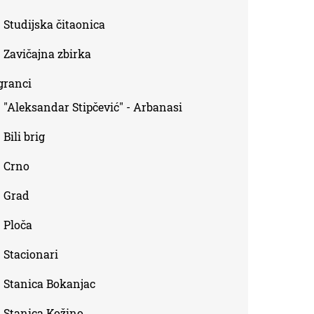
Studijska čitaonica
Zavičajna zbirka
granci
"Aleksandar Stipčević" - Arbanasi
Bili brig
Crno
Grad
Ploča
Stacionari
Stanica Bokanjac
Stanica Kožino