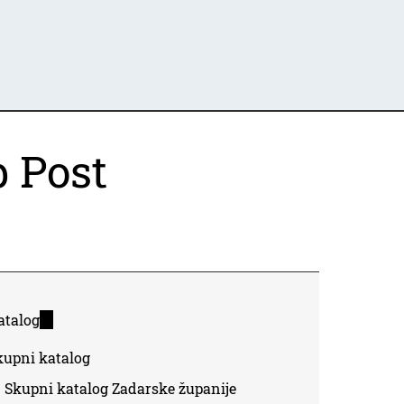
b Post
atalog
(link
is
kupni katalog
external)
Skupni katalog Zadarske županije