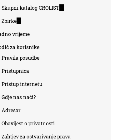
Skupni katalog CROLIST
(link
is
Zbirke
(link
external)
is
adno vrijeme
external)
odič za korisnike
Pravila posudbe
Pristupnica
Pristup internetu
Gdje nas naći?
Adresar
Obavijest o privatnosti
Zahtjev za ostvarivanje prava