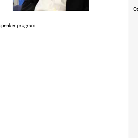
Od
speaker program