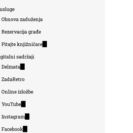
-usluge
Obnova zaduženja
Rezervacija građe
Pitajte knjižničare
(link
is
gitalni sadržaji
external)
Delmata
(link
is
ZadaRetro
external)
Online izložbe
YouTube
(link
is
Instagram
(link
external)
is
Facebook
(link
external)