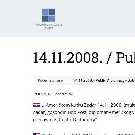
Skoči
Panel za upravljanje kolačićima
na
glavni
sadržaj
14.11.2008. / P
Početna strana
14.11.2008. / Public Diplomacy - Bob
19.03.2012. Ponedjeljak
U Američkom kutku Zadar 14.11.2008. (multi
Zadar) gospodin Bob Post, diplomat Američkog v
predavanje „Public Diplomacy“