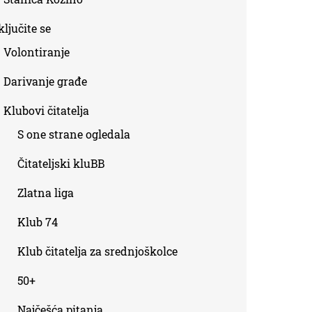
ljučite se
Volontiranje
Darivanje građe
Klubovi čitatelja
S one strane ogledala
Čitateljski kluBB
Zlatna liga
Klub 74
Klub čitatelja za srednjoškolce
50+
Najčešća pitanja