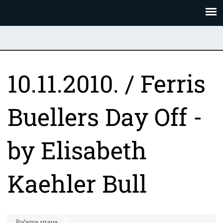
Skoči
Panel za upravljanje kolačićima
na
glavni
sadržaj
10.11.2010. / Ferris
Buellers Day Off -
by Elisabeth
Kaehler Bull
Početna strana