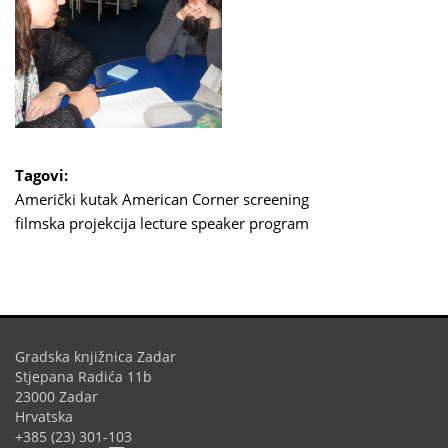
Tagovi:
Američki kutak
American Corner
screening
filmska projekcija
lecture
speaker program
Gradska knjižnica Zadar
Stjepana Radića 11b
23000 Zadar
Hrvatska
+385 (23) 301-103