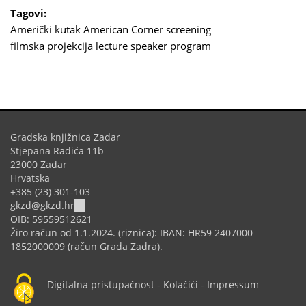
Tagovi:
Američki kutak
American Corner
screening
filmska projekcija
lecture
speaker program
Gradska knjižnica Zadar
Stjepana Radića 11b
23000 Zadar
Hrvatska
+385 (23) 301-103
(link
gkzd@gkzd.hr
sends
OIB: 59559512621
e-
Žiro račun od 1.1.2024. (riznica): IBAN: HR59 2407000
mail)
1852000009 (račun Grada Zadra).
Digitalna pristupačnost
-
Kolačići
-
Impressum