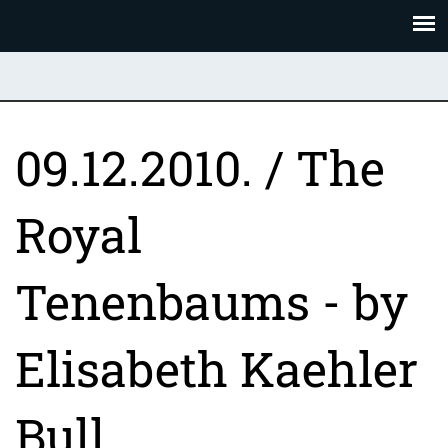
Skoči
Panel za upravljanje kolačićima
na
glavni
sadržaj
09.12.2010. / The
Royal
Tenenbaums - by
Elisabeth Kaehler
Bull