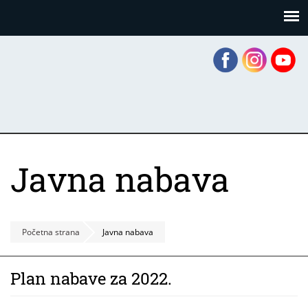
Skoči
Panel za upravljanje kolačićima
na
glavni
sadržaj
Javna nabava
Početna strana
Javna nabava
Plan nabave za 2022.