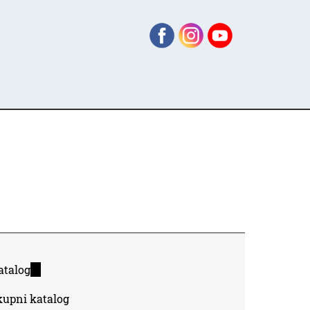
atalog
(link
is
kupni katalog
external)