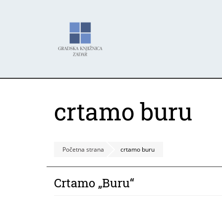
Skoči
Panel za upravljanje kolačićima
na
glavni
sadržaj
crtamo buru
Početna strana
crtamo buru
Crtamo „Buru“