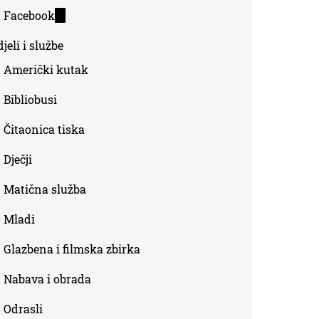
is
Facebook
(link
external)
is
jeli i službe
external)
Američki kutak
Bibliobusi
Čitaonica tiska
Dječji
Matična služba
Mladi
Glazbena i filmska zbirka
Nabava i obrada
Odrasli