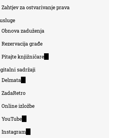
Zahtjev za ostvarivanje prava
-usluge
Obnova zaduženja
Rezervacija građe
Pitajte knjižničare
(link
is
gitalni sadržaji
external)
Delmata
(link
is
ZadaRetro
external)
Online izložbe
YouTube
(link
is
Instagram
(link
external)