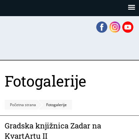
Skoči
Panel za upravljanje kolačićima
na
glavni
sadržaj
Fotogalerije
Početna strana
Fotogalerije
Gradska knjižnica Zadar na
KvartArtu II