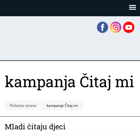
Skoči
Panel za upravljanje kolačićima
na
glavni
sadržaj
kampanja Čitaj mi
Početna strana
kampanja Čitaj mi
Mladi čitaju djeci