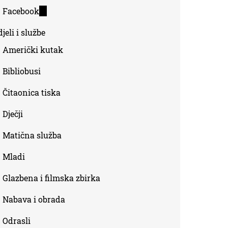
is
Facebook
(link
external)
is
jeli i službe
external)
Američki kutak
Bibliobusi
Čitaonica tiska
Dječji
Matična služba
Mladi
Glazbena i filmska zbirka
Nabava i obrada
Odrasli