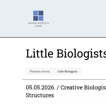
Skoči
Panel za upravljanje kolačićima
na
glavni
sadržaj
Little Biologist
Početna strana
Little Biologists
05.05.2026. / Creative Biologis
Structures