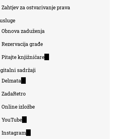
Zahtjev za ostvarivanje prava
-usluge
Obnova zaduženja
Rezervacija građe
Pitajte knjižničare
(link
is
gitalni sadržaji
external)
Delmata
(link
is
ZadaRetro
external)
Online izložbe
YouTube
(link
is
Instagram
(link
external)