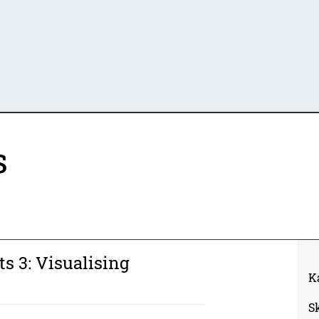
s
ts 3: Visualising
K
S