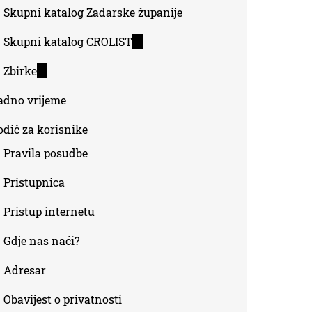
Skupni katalog Zadarske županije
Skupni katalog CROLIST
(link
is
Zbirke
(link
external)
is
adno vrijeme
external)
odič za korisnike
Pravila posudbe
Pristupnica
Pristup internetu
Gdje nas naći?
Adresar
Obavijest o privatnosti