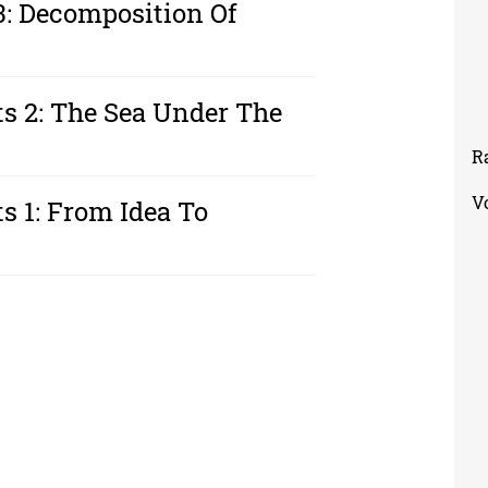
 3: Decomposition Of
sts 2: The Sea Under The
R
V
ts 1: From Idea To