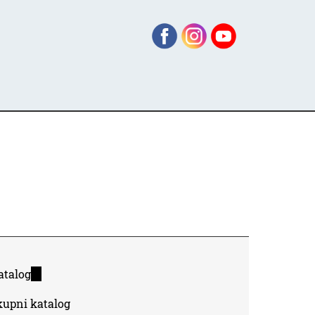
atalog
(link
is
kupni katalog
external)