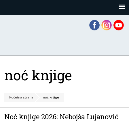
Skoči
Panel za upravljanje kolačićima
na
glavni
sadržaj
noć knjige
Početna strana
noć knjige
Noć knjige 2026: Nebojša Lujanović