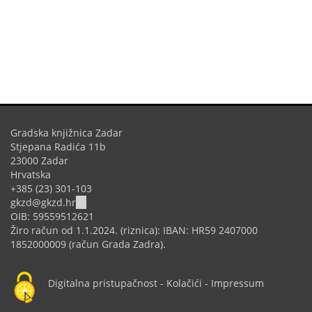
Gradska knjižnica Zadar
Stjepana Radića 11b
23000 Zadar
Hrvatska
+385 (23) 301-103
(link
gkzd@gkzd.hr
sends
OIB: 59559512621
e-
Žiro račun od 1.1.2024. (riznica): IBAN: HR59 2407000
mail)
1852000009 (račun Grada Zadra).
Digitalna pristupačnost
-
Kolačići
-
Impressum