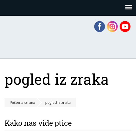
Skoči
Panel za upravljanje kolačićima
na
glavni
sadržaj
pogled iz zraka
Početna strana
pogled iz zraka
Kako nas vide ptice