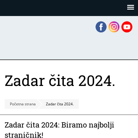
Skoči
Panel za upravljanje kolačićima
na
glavni
sadržaj
Zadar čita 2024.
Početna strana
Zadar čita 2024.
Zadar čita 2024: Biramo najbolji
straničnik!