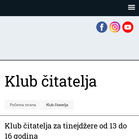
Skoči
Panel za upravljanje kolačićima
na
glavni
sadržaj
Klub čitatelja
Početna strana
Klub čitatelja
Klub čitatelja za tinejdžere od 13 do
16 godina