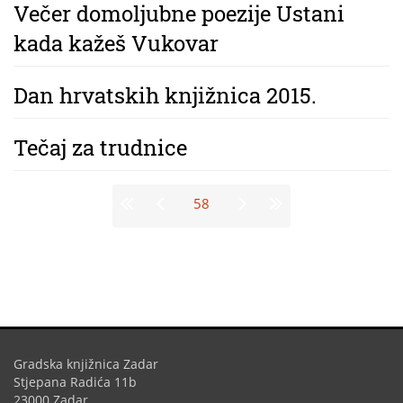
Večer domoljubne poezije Ustani
kada kažeš Vukovar
Dan hrvatskih knjižnica 2015.
Tečaj za trudnice
Stranice
58
Gradska knjižnica Zadar
Stjepana Radića 11b
23000 Zadar