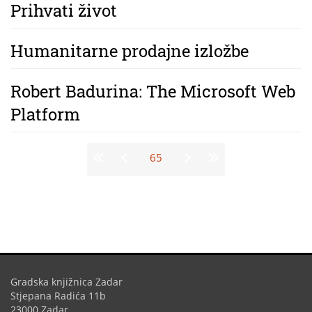
Prihvati život
Humanitarne prodajne izložbe
Robert Badurina: The Microsoft Web
Platform
Stranice
65
Gradska knjižnica Zadar
Stjepana Radića 11b
23000 Zadar