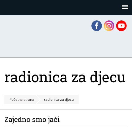
Skoči
Panel za upravljanje kolačićima
na
glavni
sadržaj
radionica za djecu
Početna strana
radionica za djecu
Zajedno smo jači