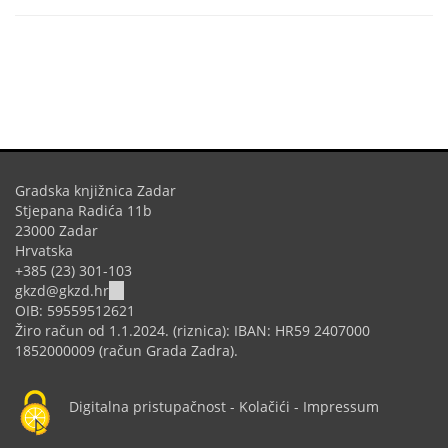
Gradska knjižnica Zadar
Stjepana Radića 11b
23000 Zadar
Hrvatska
+385 (23) 301-103
(link
gkzd@gkzd.hr
sends
OIB: 59559512621
e-
Žiro račun od 1.1.2024. (riznica): IBAN: HR59 2407000
mail)
1852000009 (račun Grada Zadra).
Digitalna pristupačnost
-
Kolačići
-
Impressum