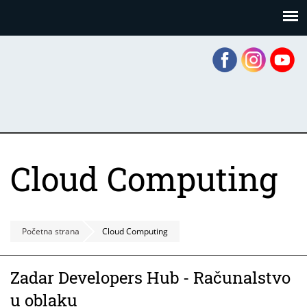
Skoči
Panel za upravljanje kolačićima
na
glavni
sadržaj
Cloud Computing
Početna strana
Cloud Computing
Zadar Developers Hub - Računalstvo
u oblaku