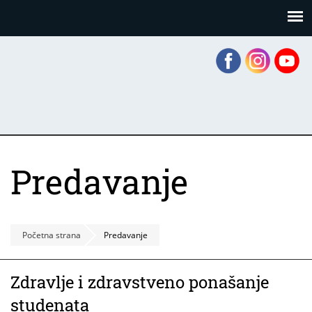
Skoči
Panel za upravljanje kolačićima
na
glavni
sadržaj
Predavanje
Početna strana
Predavanje
Zdravlje i zdravstveno ponašanje
studenata