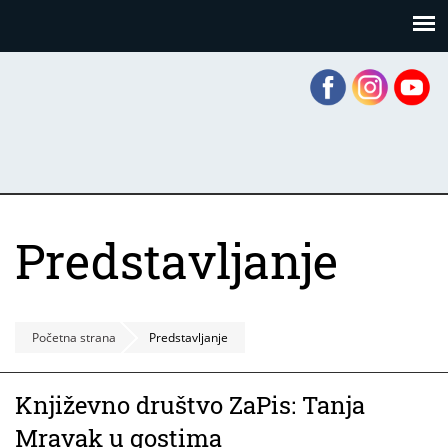
Skoči
Panel za upravljanje kolačićima
na
glavni
sadržaj
Predstavljanje
Početna strana
Predstavljanje
Književno društvo ZaPis: Tanja
Mravak u gostima