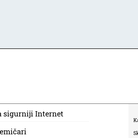
 sigurniji Internet
K
kemičari
S