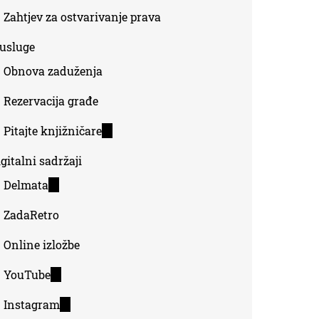
Zahtjev za ostvarivanje prava
-usluge
Obnova zaduženja
Rezervacija građe
Pitajte knjižničare
(link
is
gitalni sadržaji
external)
Delmata
(link
is
ZadaRetro
external)
Online izložbe
YouTube
(link
is
Instagram
(link
external)