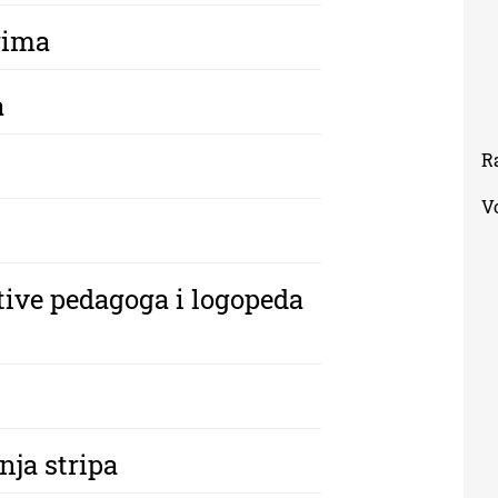
rima
a
R
V
tive pedagoga i logopeda
nja stripa