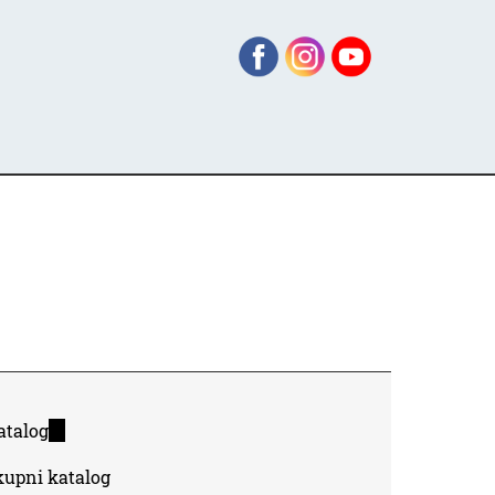
atalog
(link
is
kupni katalog
external)