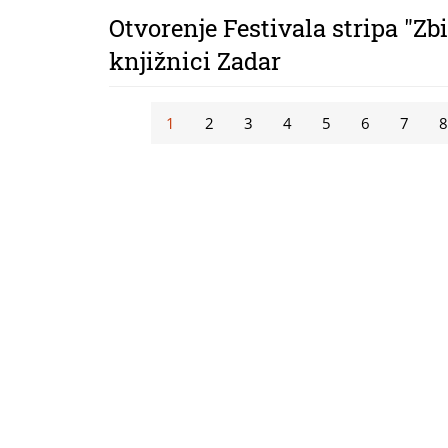
Otvorenje Festivala stripa "Zb
knjižnici Zadar
Stranice
1
2
3
4
5
6
7