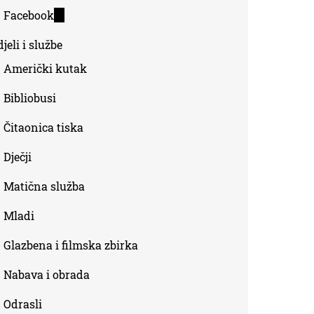
is
Facebook
(link
external)
is
jeli i službe
external)
Američki kutak
Bibliobusi
Čitaonica tiska
Dječji
Matična služba
Mladi
Glazbena i filmska zbirka
Nabava i obrada
Odrasli