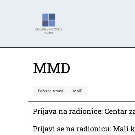
Skoči
Panel za upravljanje kolačićima
na
glavni
sadržaj
MMD
Početna strana
MMD
Prijava na radionice: Centar za
Prijavi se na radionicu: Mali 