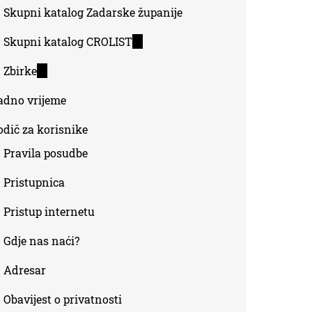
Skupni katalog Zadarske županije
Skupni katalog CROLIST
(link
is
Zbirke
(link
external)
is
adno vrijeme
external)
odič za korisnike
Pravila posudbe
Pristupnica
Pristup internetu
Gdje nas naći?
Adresar
Obavijest o privatnosti