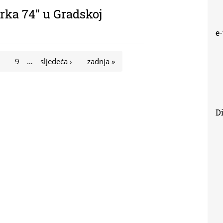
irka 74" u Gradskoj
e
8
9
…
sljedeća ›
zadnja »
Di