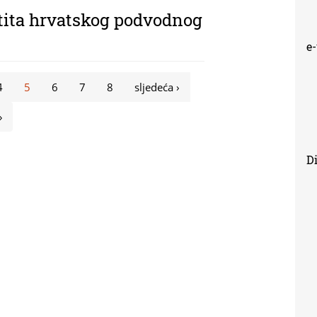
štita hrvatskog podvodnog
e
4
5
6
7
8
sljedeća ›
»
Di