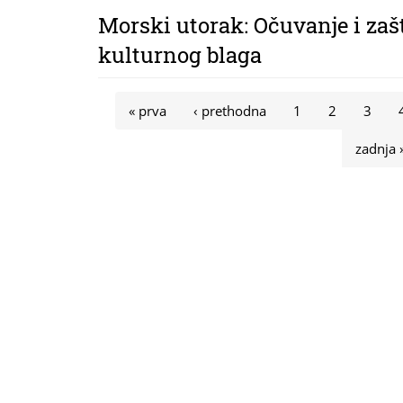
Morski utorak: Očuvanje i za
kulturnog blaga
Stranice
« prva
‹ prethodna
1
2
3
zadnja 