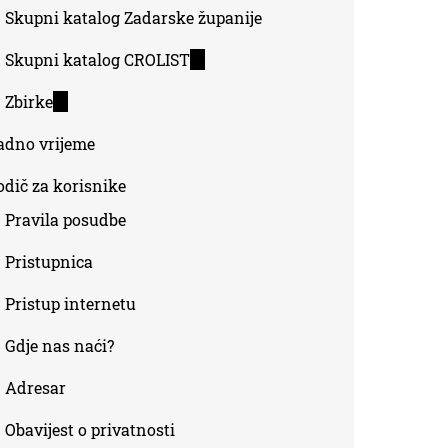
Skupni katalog Zadarske županije
Skupni katalog CROLIST
(link
is
Zbirke
(link
external)
is
adno vrijeme
external)
odič za korisnike
Pravila posudbe
Pristupnica
Pristup internetu
Gdje nas naći?
Adresar
Obavijest o privatnosti