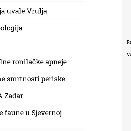
ja uvale Vrulja
ologija
R
V
ne ronilačke apneje
e smrtnosti periske
A Zadar
e faune u Sjevernoj