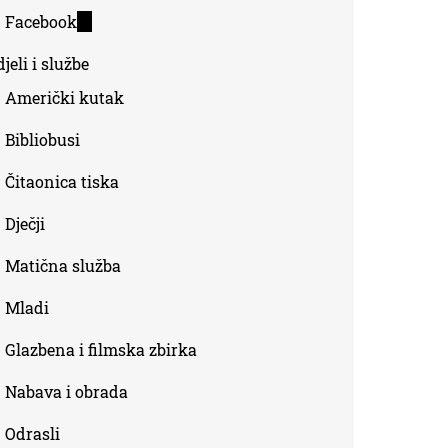
is
Facebook
(link
external)
is
jeli i službe
external)
Američki kutak
Bibliobusi
Čitaonica tiska
Dječji
Matična služba
Mladi
Glazbena i filmska zbirka
Nabava i obrada
Odrasli