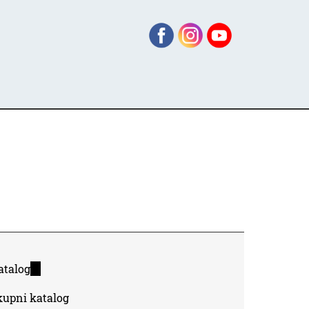
atalog
(link
is
kupni katalog
external)