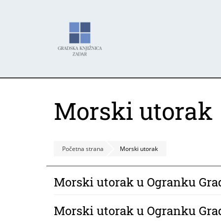
Skoči
Panel za upravljanje kolačićima
na
glavni
sadržaj
Morski utorak
Početna strana
Morski utorak
Morski utorak u Ogranku Gra
Morski utorak u Ogranku Gra