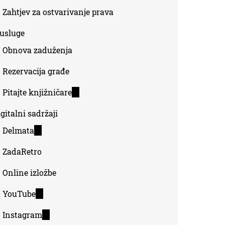
Zahtjev za ostvarivanje prava
-usluge
Obnova zaduženja
Rezervacija građe
Pitajte knjižničare
(link
is
gitalni sadržaji
external)
Delmata
(link
is
ZadaRetro
external)
Online izložbe
YouTube
(link
is
Instagram
(link
external)