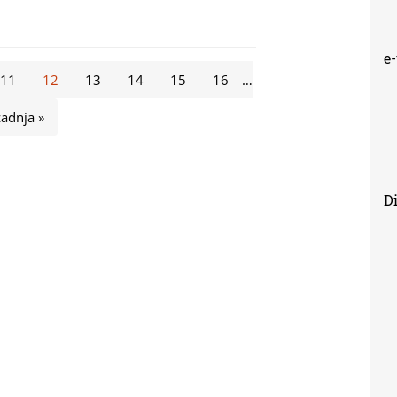
e
11
12
13
14
15
16
…
zadnja »
Di