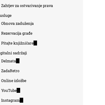
Zahtjev za ostvarivanje prava
-usluge
Obnova zaduženja
Rezervacija građe
Pitajte knjižničare
(link
is
gitalni sadržaji
external)
Delmata
(link
is
ZadaRetro
external)
Online izložbe
YouTube
(link
is
Instagram
(link
external)