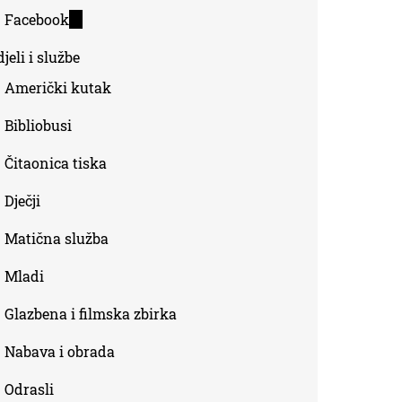
is
Facebook
(link
external)
is
jeli i službe
external)
Američki kutak
Bibliobusi
Čitaonica tiska
Dječji
Matična služba
Mladi
Glazbena i filmska zbirka
Nabava i obrada
Odrasli