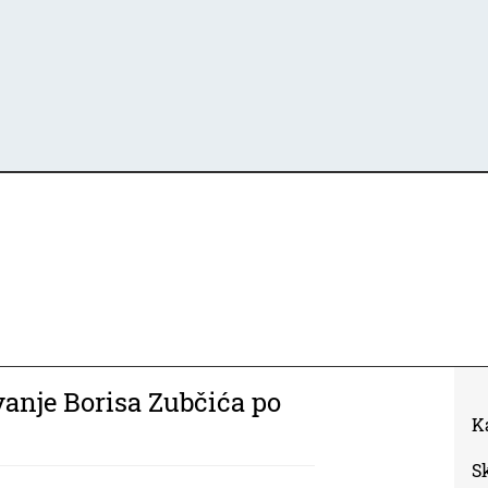
vanje Borisa Zubčića po
K
S