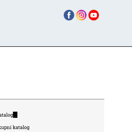
atalog
(link
is
kupni katalog
external)