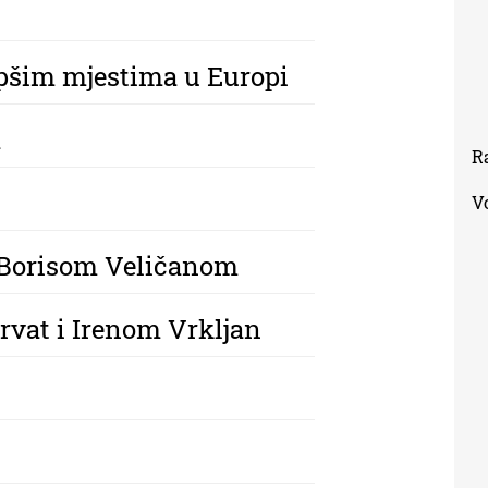
epšim mjestima u Europi
a
R
V
s Borisom Veličanom
rvat i Irenom Vrkljan