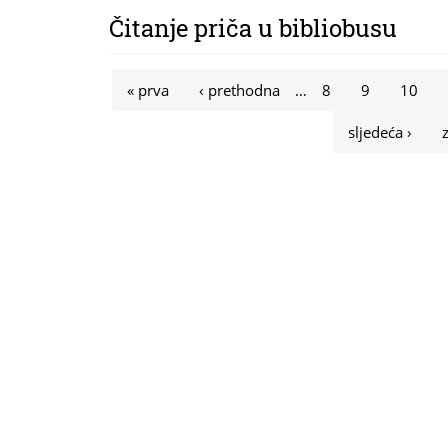
Čitanje priča u bibliobusu
Stranice
« prva
‹ prethodna
…
8
9
10
sljedeća ›