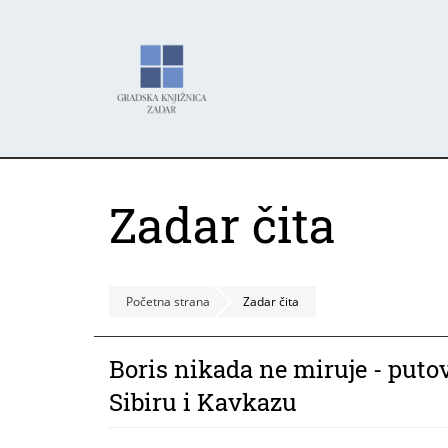
Skoči
Panel za upravljanje kolačićima
na
glavni
sadržaj
Zadar čita
Početna strana
Zadar čita
Boris nikada ne miruje - puto
Sibiru i Kavkazu