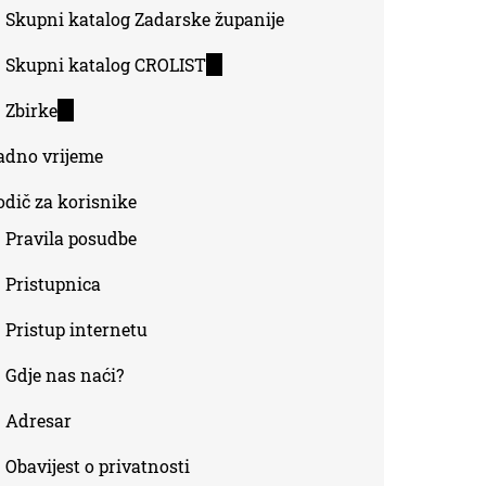
Skupni katalog Zadarske županije
Skupni katalog CROLIST
(link
is
Zbirke
(link
external)
is
adno vrijeme
external)
odič za korisnike
Pravila posudbe
Pristupnica
Pristup internetu
Gdje nas naći?
Adresar
Obavijest o privatnosti