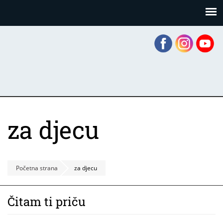
Skoči
Panel za upravljanje kolačićima
na
glavni
sadržaj
za djecu
Početna strana
za djecu
Čitam ti priču