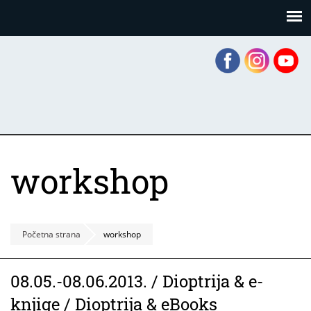
Skoči
Panel za upravljanje kolačićima
na
glavni
sadržaj
workshop
Početna strana
workshop
08.05.-08.06.2013. / Dioptrija & e-
knjige / Dioptrija & eBooks