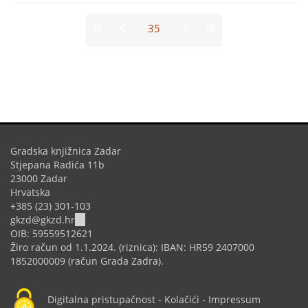
Stranice
35
Gradska knjižnica Zadar
Stjepana Radića 11b
23000 Zadar
Hrvatska
+385 (23) 301-103
(link
gkzd@gkzd.hr
sends
OIB: 59559512621
e-
Žiro račun od 1.1.2024. (riznica): IBAN: HR59 2407000
mail)
1852000009 (račun Grada Zadra).
Digitalna pristupačnost
-
Kolačići
-
Impressum