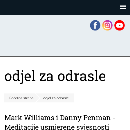
Skoči
Panel za upravljanje kolačićima
na
glavni
sadržaj
odjel za odrasle
Početna strana
odjel za odrasle
Mark Williams i Danny Penman -
Meditacije usmjerene svjesnosti