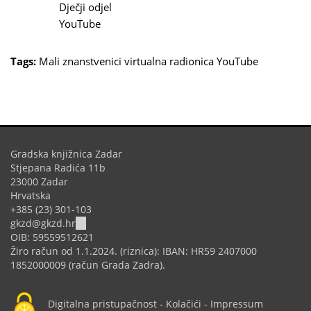
Dječji odjel
YouTube
Tags:
Mali znanstvenici
virtualna radionica
YouTube
Gradska knjižnica Zadar
Stjepana Radića 11b
23000 Zadar
Hrvatska
+385 (23) 301-103
(link
gkzd@gkzd.hr
sends
OIB: 59559512621
e-
Žiro račun od 1.1.2024. (riznica): IBAN: HR59 2407000
mail)
1852000009 (račun Grada Zadra).
Digitalna pristupačnost
-
Kolačići
-
Impressum