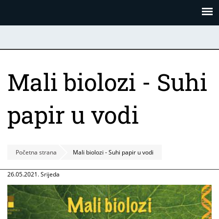
Skoči
Panel za upravljanje kolačićima
na
glavni
sadržaj
Mali biolozi - Suhi
papir u vodi
Početna strana
Mali biolozi - Suhi papir u vodi
26.05.2021. Srijeda