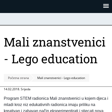
Skoči
Panel za upravljanje kolačićima
na
glavni
sadržaj
Mali znanstvenici
- Lego education
Početna strana
Mali znanstvenici - Lego education
14.02.2018. Srijeda
Program STEM radionica Mali znanstvenici u kojem djeca i 
mladi kroz niz edukativnih radionica imaju priliku na 
kreativan i zabavan način eksperimentirati i stjecati nova 