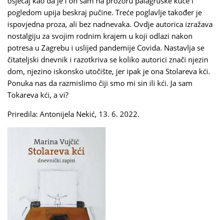
osjećaj kao da je i on sâm na prozoru palagruške kuće i
pogledom upija beskraj pučine. Treće poglavlje također je
ispovjedna proza, ali bez nadnevaka. Ovdje autorica izražava
nostalgiju za svojim rodnim krajem u koji odlazi nakon
potresa u Zagrebu i uslijed pandemije Covida. Nastavlja se
čitateljski dnevnik i razotkriva se koliko autorici znači njezin
dom, njezino iskonsko utočište, jer ipak je ona Stolareva kći.
Ponuka nas da razmislimo čiji smo mi sin ili kći. Ja sam
Tokareva kći, a vi?
Priredila: Antonijela Nekić, 13. 6. 2022.