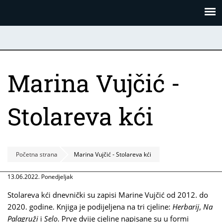
Skoči
Panel za upravljanje kolačićima
na
glavni
sadržaj
Marina Vujčić -
Stolareva kći
Početna strana
Marina Vujčić - Stolareva kći
13.06.2022. Ponedjeljak
Stolareva kći dnevnički su zapisi Marine Vujčić od 2012. do
2020. godine. Knjiga je podijeljena na tri cjeline:
Herbarij
,
Na
Palagruži
i
Selo
. Prve dvije cjeline napisane su u formi