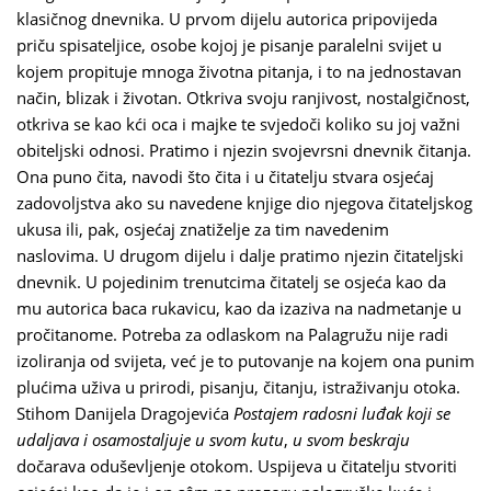
klasičnog dnevnika. U prvom dijelu autorica pripovijeda
priču spisateljice, osobe kojoj je pisanje paralelni svijet u
kojem propituje mnoga životna pitanja, i to na jednostavan
način, blizak i životan. Otkriva svoju ranjivost, nostalgičnost,
otkriva se kao kći oca i majke te svjedoči koliko su joj važni
obiteljski odnosi. Pratimo i njezin svojevrsni dnevnik čitanja.
Ona puno čita, navodi što čita i u čitatelju stvara osjećaj
zadovoljstva ako su navedene knjige dio njegova čitateljskog
ukusa ili, pak, osjećaj znatiželje za tim navedenim
naslovima. U drugom dijelu i dalje pratimo njezin čitateljski
dnevnik. U pojedinim trenutcima čitatelj se osjeća kao da
mu autorica baca rukavicu, kao da izaziva na nadmetanje u
pročitanome. Potreba za odlaskom na Palagružu nije radi
izoliranja od svijeta, već je to putovanje na kojem ona punim
plućima uživa u prirodi, pisanju, čitanju, istraživanju otoka.
Stihom Danijela Dragojevića
Postajem radosni luđak koji se
udaljava i osamostaljuje u svom kutu
,
u svom beskraju
dočarava oduševljenje otokom. Uspijeva u čitatelju stvoriti