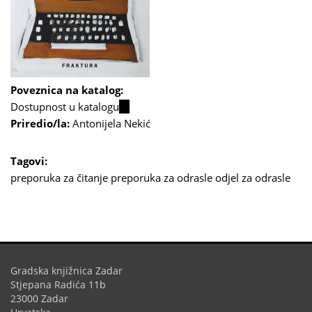
Poveznica na katalog:
Dostupnost u katalogu
(link
Priredio/la:
Antonijela Nekić
is
external)
Tagovi:
preporuka za čitanje
preporuka za odrasle
odjel za odrasle
Gradska knjižnica Zadar
Stjepana Radića 11b
23000 Zadar