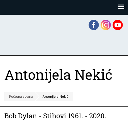
Skoči
Panel za upravljanje kolačićima
na
glavni
sadržaj
Antonijela Nekić
Početna strana
Antonijela Nekić
Bob Dylan - Stihovi 1961. - 2020.