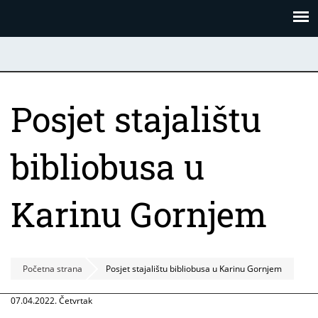
Skoči
Panel za upravljanje kolačićima
na
glavni
sadržaj
Posjet stajalištu
bibliobusa u
Karinu Gornjem
Početna strana
Posjet stajalištu bibliobusa u Karinu Gornjem
07.04.2022. Četvrtak