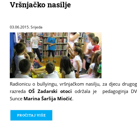
Vršnjačko nasilje
03.06.2015. Srijeda
Radionicu o bullyingu, vršnjačkom nasilju, za djecu drugog
razreda
OŠ Zadarski otoci
održala je pedagoginja DV
Sunce
Marina Šarlija Miočić
.
PROČITAJ VIŠE
O VRŠNJAČKO NASILJE