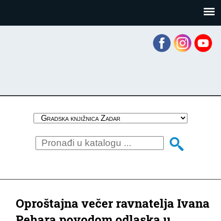
Skoči
Panel za upravljanje kolačićima
na
glavni
sadržaj
Oproštajna večer ravnatelja Ivana
Pehara povodom odlaska u