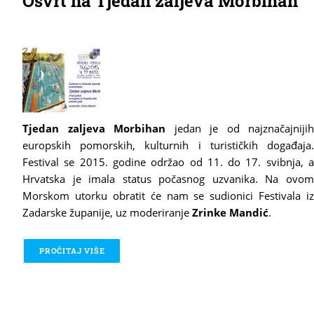
Osvrt na Tjedan zaljeva Morbihan
Tjedan zaljeva Morbihan
jedan je od najznačajnijih
europskih pomorskih, kulturnih i turističkih događaja.
Festival se 2015. godine održao od 11. do 17. svibnja, a
Hrvatska je imala status počasnog uzvanika. Na ovom
Morskom utorku obratit će nam se sudionici Festivala iz
Zadarske županije, uz moderiranje
Zrinke Mandić
.
PROČITAJ VIŠE
O OSVRT NA TJEDAN ZALJEVA MORBIHAN