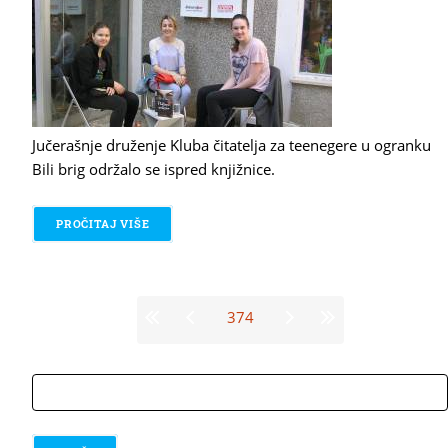
Jučerašnje druženje Kluba čitatelja za teenegere u ogranku
Bili brig održalo se ispred knjižnice.
PROČITAJ VIŠE
O KLUB ČITATELJA ZA TEENAGERE
Stranice
374
traži