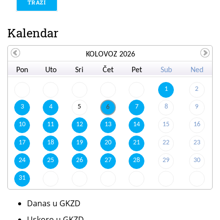
Kalendar
KOLOVOZ 2026
Pon
Uto
Sri
Čet
Pet
Sub
Ned
1
2
3
4
5
7
8
9
6
10
11
12
13
14
15
16
17
18
19
20
21
22
23
24
25
26
27
28
29
30
31
Danas u GKZD
Uskoro u GKZD