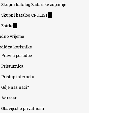
Skupni katalog Zadarske županije
Skupni katalog CROLIST
(link
is
Zbirke
(link
external)
is
adno vrijeme
external)
odič za korisnike
Pravila posudbe
Pristupnica
Pristup internetu
Gdje nas naći?
Adresar
Obavijest o privatnosti