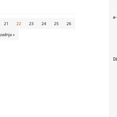
e
21
22
23
24
25
26
zadnja »
Di