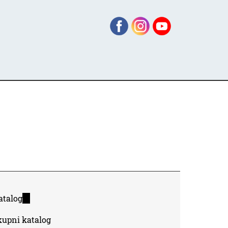
atalog
(link
is
kupni katalog
external)