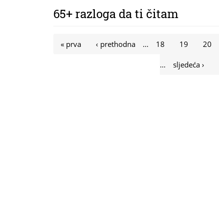
65+ razloga da ti čitam
Stranice
« prva
‹ prethodna
…
18
19
20
…
sljedeća ›