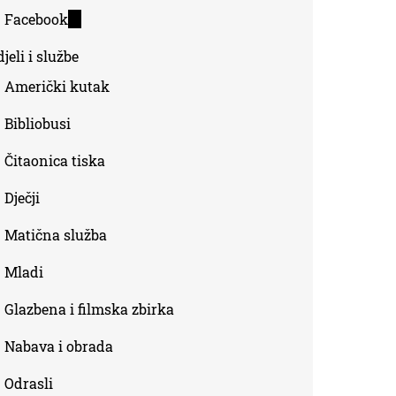
is
Facebook
(link
external)
is
jeli i službe
external)
Američki kutak
Bibliobusi
Čitaonica tiska
Dječji
Matična služba
Mladi
Glazbena i filmska zbirka
Nabava i obrada
Odrasli