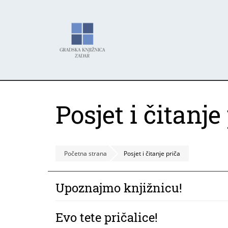
Skoči
Panel za upravljanje kolačićima
na
glavni
sadržaj
Posjet i čitanje
Početna strana
Posjet i čitanje priča
Upoznajmo knjižnicu!
Evo tete pričalice!