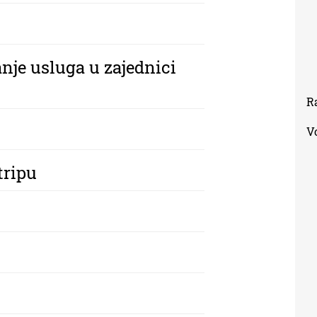
nje usluga u zajednici
R
V
tripu