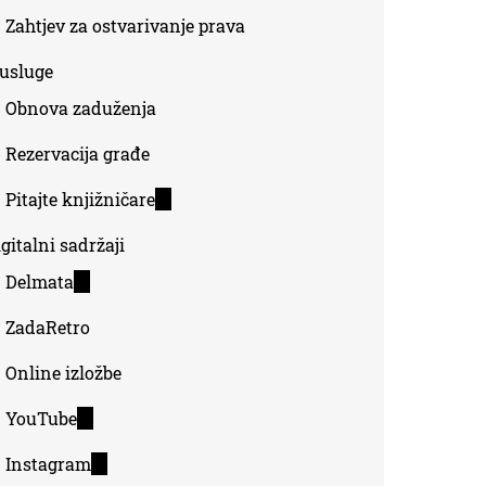
Zahtjev za ostvarivanje prava
-usluge
Obnova zaduženja
Rezervacija građe
Pitajte knjižničare
(link
is
gitalni sadržaji
external)
Delmata
(link
is
ZadaRetro
external)
Online izložbe
YouTube
(link
is
Instagram
(link
external)