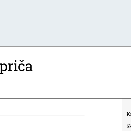
 priča
K
S