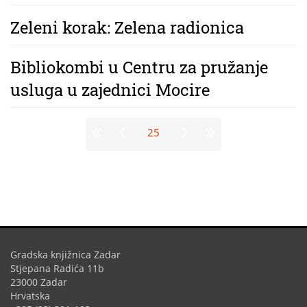
Zeleni korak: Zelena radionica
Bibliokombi u Centru za pružanje
usluga u zajednici Mocire
Stranice
25
Gradska knjižnica Zadar
Stjepana Radića 11b
23000 Zadar
Hrvatska