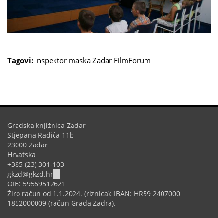
Tagovi:
Inspektor maska
Zadar FilmForum
Gradska knjižnica Zadar
Stjepana Radića 11b
23000 Zadar
Hrvatska
+385 (23) 301-103
(link
gkzd@gkzd.hr
sends
OIB: 59559512621
e-
Žiro račun od 1.1.2024. (riznica): IBAN: HR59 2407000
mail)
1852000009 (račun Grada Zadra).