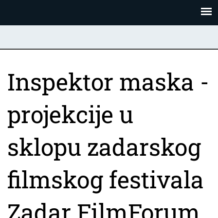
Skoči
Panel za upravljanje kolačićima
na
glavni
sadržaj
Inspektor maska -
projekcije u
sklopu zadarskog
filmskog festivala
Zadar FilmForum