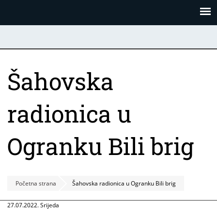
Skoči
Panel za upravljanje kolačićima
na
glavni
sadržaj
Šahovska
radionica u
Ogranku Bili brig
Početna strana
Šahovska radionica u Ogranku Bili brig
27.07.2022. Srijeda