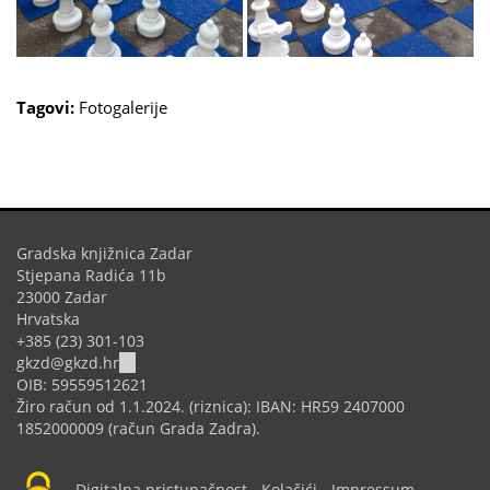
Tagovi:
Fotogalerije
Gradska knjižnica Zadar
Stjepana Radića 11b
23000 Zadar
Hrvatska
+385 (23) 301-103
(link
gkzd@gkzd.hr
sends
OIB: 59559512621
e-
Žiro račun od 1.1.2024. (riznica): IBAN: HR59 2407000
mail)
1852000009 (račun Grada Zadra).
Digitalna pristupačnost
-
Kolačići
-
Impressum