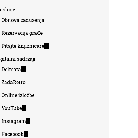
-usluge
Obnova zaduženja
Rezervacija građe
Pitajte knjižničare
(link
is
gitalni sadržaji
external)
Delmata
(link
is
ZadaRetro
external)
Online izložbe
YouTube
(link
is
Instagram
(link
external)
is
Facebook
(link
external)