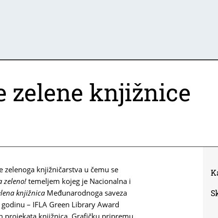
e zelene knjižnice
se zelenoga knjižničarstva u čemu se
K
a zeleno!
temeljem kojeg je Nacionalna i
lena knjižnica
Međunarodnoga saveza
S
8. godinu – IFLA Green Library Award
ih projekata knjižnica. Grafičku pripremu