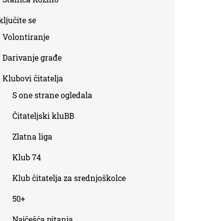
ljučite se
Volontiranje
Darivanje građe
Klubovi čitatelja
S one strane ogledala
Čitateljski kluBB
Zlatna liga
Klub 74
Klub čitatelja za srednjoškolce
50+
Najčešća pitanja