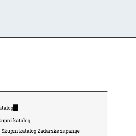
atalog
(link
is
kupni katalog
external)
Skupni katalog Zadarske županije