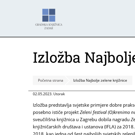
Skoči
Panel za upravljanje kolačićima
na
glavni
sadržaj
Izložba Najbolj
Početna strana
Izložba Najbolje zelene knjižnice
02.05.2023. Utorak
Izložba predstavlja svjetske primjere dobre prak
posebno ističe projekt
Zeleni festival (O)krenimo n
sveučilišna knjižnica u Zagrebu dobila nagradu
Ze
knjižničarskih društava i ustanova (IFLA) za 201
2018. kao jedna od šest najboljih svjetskih zelen