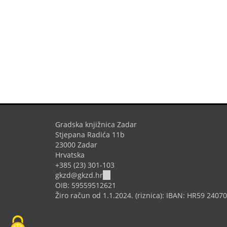
Gradska knjižnica Zadar
Stjepana Radića 11b
23000 Zadar
Hrvatska
+385 (23) 301-103
(link
gkzd@gkzd.hr
sends
OIB: 59559512621
e-
Žiro račun od 1.1.2024. (riznica): IBAN: HR59 240
mail)