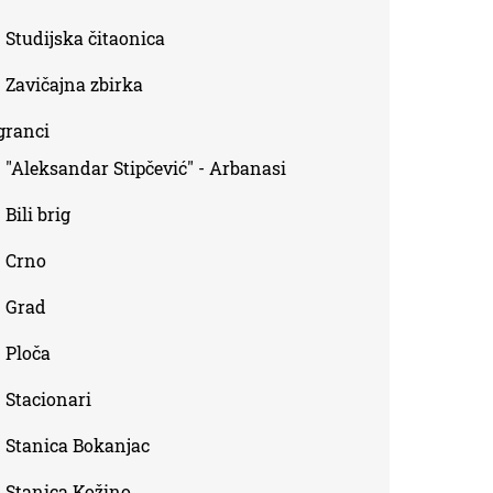
Studijska čitaonica
Zavičajna zbirka
granci
"Aleksandar Stipčević" - Arbanasi
Bili brig
Crno
Grad
Ploča
Stacionari
Stanica Bokanjac
Stanica Kožino