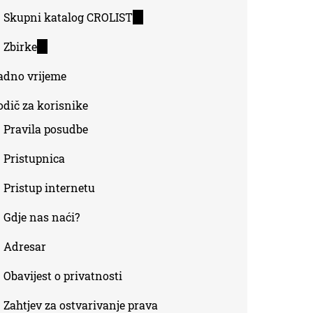
Skupni katalog CROLIST
(link
is
Zbirke
(link
external)
is
adno vrijeme
external)
odič za korisnike
Pravila posudbe
Pristupnica
Pristup internetu
Gdje nas naći?
Adresar
Obavijest o privatnosti
Zahtjev za ostvarivanje prava