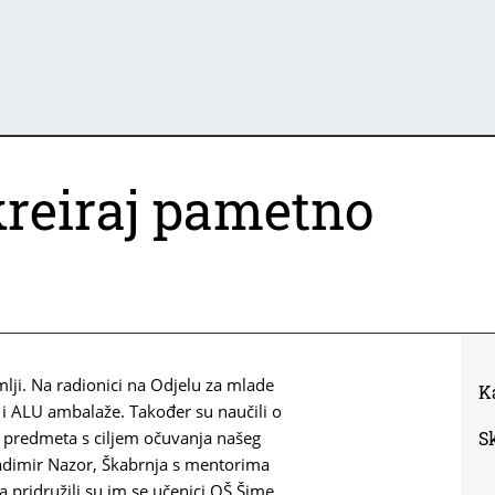
kreiraj pametno
i. Na radionici na Odjelu za mlade
K
T i ALU ambalaže. Također su naučili o
h predmeta s ciljem očuvanja našeg
S
Vladimir Nazor, Škabrnja s mentorima
 pridružili su im se učenici OŠ Šime