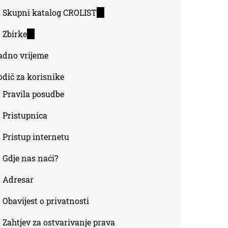
Skupni katalog CROLIST
(link
is
Zbirke
(link
external)
is
adno vrijeme
external)
odič za korisnike
Pravila posudbe
Pristupnica
Pristup internetu
Gdje nas naći?
Adresar
Obavijest o privatnosti
Zahtjev za ostvarivanje prava