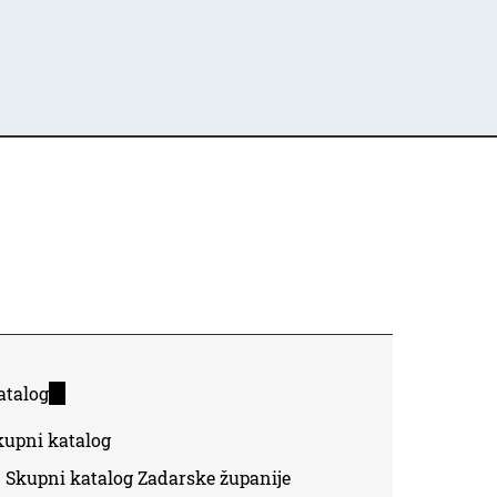
atalog
(link
is
kupni katalog
external)
Skupni katalog Zadarske županije