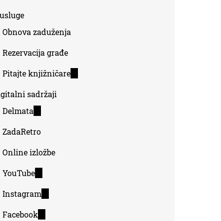
-usluge
Obnova zaduženja
Rezervacija građe
Pitajte knjižničare
(link
is
gitalni sadržaji
external)
Delmata
(link
is
ZadaRetro
external)
Online izložbe
YouTube
(link
is
Instagram
(link
external)
is
Facebook
(link
external)