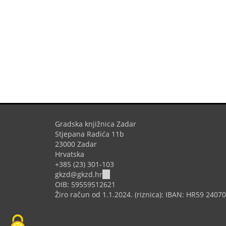
Gradska knjižnica Zadar
Stjepana Radića 11b
23000 Zadar
Hrvatska
+385 (23) 301-103
(link
gkzd@gkzd.hr
sends
OIB: 59559512621
e-
Žiro račun od 1.1.2024. (riznica): IBAN: HR59 240
mail)