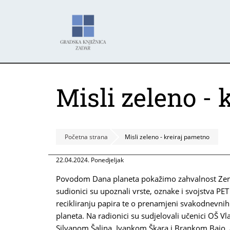
Skoči
Panel za upravljanje kolačićima
na
glavni
sadržaj
Misli zeleno - 
Početna strana
Misli zeleno - kreiraj pametno
22.04.2024. Ponedjeljak
Povodom Dana planeta pokažimo zahvalnost Zemlj
sudionici su upoznali vrste, oznake i svojstva PE
recikliranju papira te o prenamjeni svakodnevni
planeta. Na radionici su sudjelovali učenici OŠ 
Silvanom Šalina, Ivankom Škara i Brankom Bajo, a