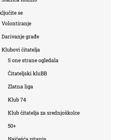
ljučite se
Volontiranje
Darivanje građe
Klubovi čitatelja
S one strane ogledala
Čitateljski kluBB
Zlatna liga
Klub 74
Klub čitatelja za srednjoškolce
50+
Najčešća pitanja