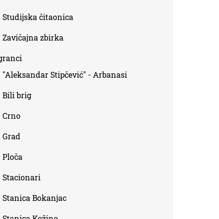
Studijska čitaonica
Zavičajna zbirka
granci
"Aleksandar Stipčević" - Arbanasi
Bili brig
Crno
Grad
Ploča
Stacionari
Stanica Bokanjac
Stanica Kožino