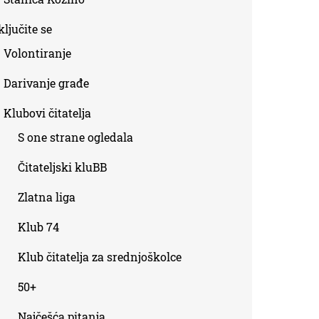
ljučite se
Volontiranje
Darivanje građe
Klubovi čitatelja
S one strane ogledala
Čitateljski kluBB
Zlatna liga
Klub 74
Klub čitatelja za srednjoškolce
50+
Najčešća pitanja