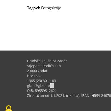
Tagovi:
Fotogalerije
Gradska knjižnica Zadar
Stjepana Radića 11b
23000 Zadar
Hrvatska
+385 (23) 301-103
(link
gkzd@gkzd.hr
sends
OIB: 59559512621
e-
Žiro račun od 1.1.2024. (riznica): IBAN: HR59 240
mail)