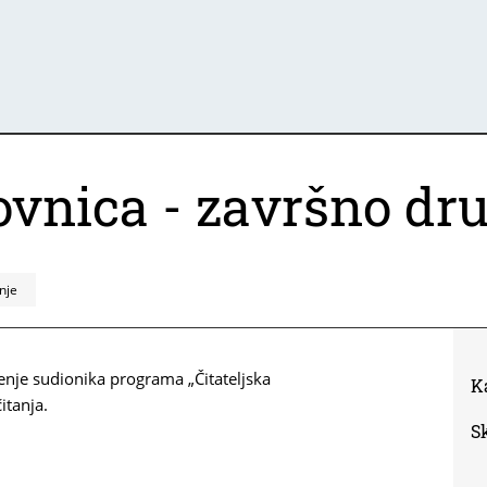
tovnica - završno dr
nje
enje sudionika programa „Čitateljska
K
itanja.
S