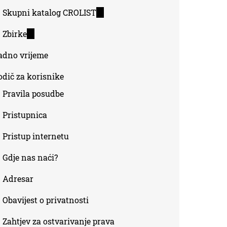
Skupni katalog CROLIST
(link
is
Zbirke
(link
external)
is
adno vrijeme
external)
odič za korisnike
Pravila posudbe
Pristupnica
Pristup internetu
Gdje nas naći?
Adresar
Obavijest o privatnosti
Zahtjev za ostvarivanje prava