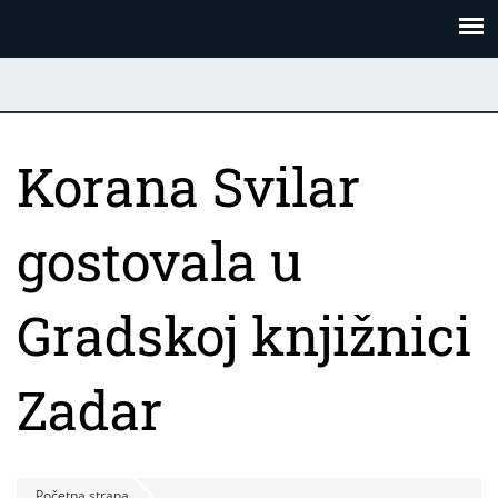
Skoči
Panel za upravljanje kolačićima
na
glavni
sadržaj
Korana Svilar
gostovala u
Gradskoj knjižnici
Zadar
Početna strana