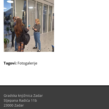
Tagovi:
Fotogalerije
Gradska knjižnica Zadar
Stjepana Radića 11b
23000 Zadar