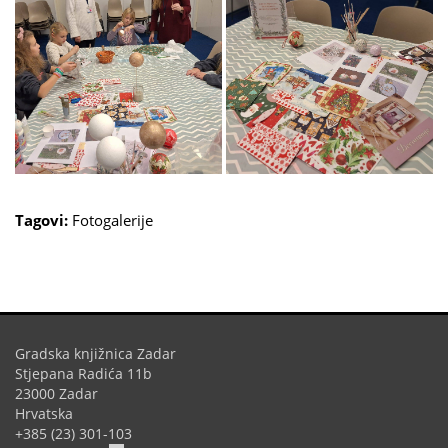
Tagovi:
Fotogalerije
Gradska knjižnica Zadar
Stjepana Radića 11b
23000 Zadar
Hrvatska
+385 (23) 301-103