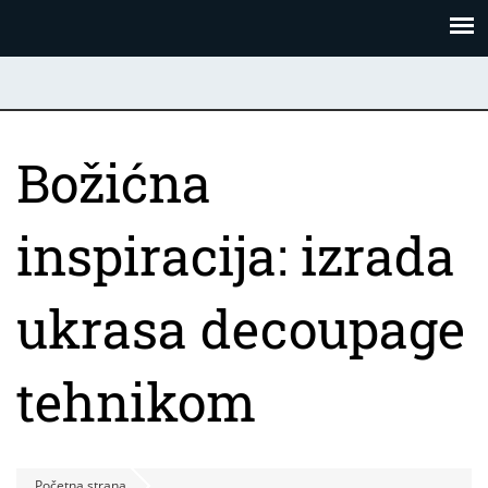
Skoči
Panel za upravljanje kolačićima
na
glavni
sadržaj
Božićna
inspiracija: izrada
ukrasa decoupage
tehnikom
Početna strana