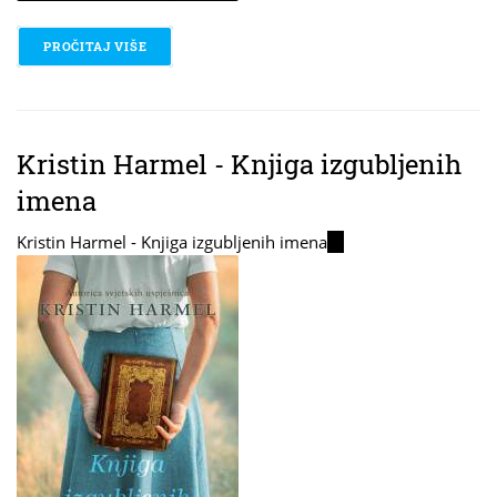
PROČITAJ VIŠE
O HANS ROSENFELDT - LJETO VUKOVA
Kristin Harmel - Knjiga izgubljenih
imena
Kristin Harmel - Knjiga izgubljenih imena
(link
is
external)