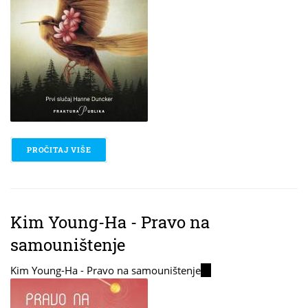
PROČITAJ VIŠE
O JOHANNA MO - NOĆNI PJEVAČ
Kim Young-Ha - Pravo na
samouništenje
Kim Young-Ha - Pravo na samouništenje
(link
is
external)