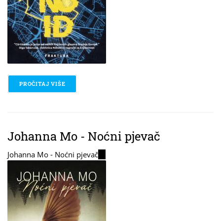
PROČITAJ VIŠE
O MIRCEA CARTARESCU - SOLENOID
Johanna Mo - Noćni pjevač
Johanna Mo - Noćni pjevač
(link
is
external)