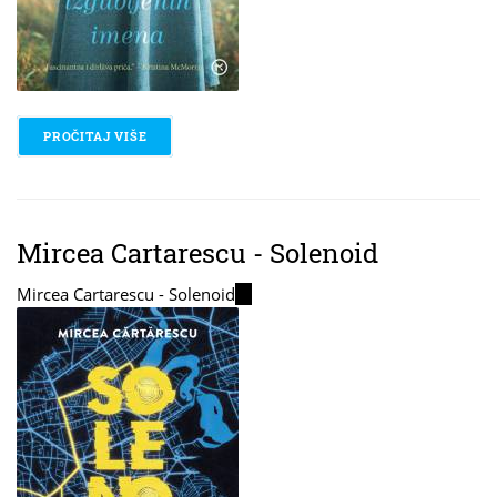
PROČITAJ VIŠE
O KRISTIN HARMEL - KNJIGA IZGUBLJENIH IMENA
Mircea Cartarescu - Solenoid
Mircea Cartarescu - Solenoid
(link
is
external)