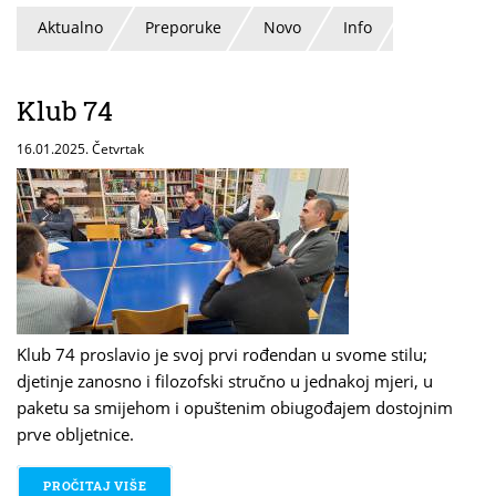
Aktualno
Preporuke
Novo
Info
Klub 74
16.01.2025. Četvrtak
Klub 74 proslavio je svoj prvi rođendan u svome stilu;
djetinje zanosno i filozofski stručno u jednakoj mjeri, u
paketu sa smijehom i opuštenim obiugođajem dostojnim
prve obljetnice.
PROČITAJ VIŠE
O KLUB 74