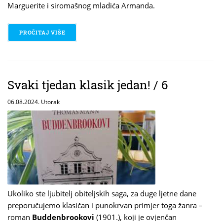
Marguerite i siromašnog mladića Armanda.
PROČITAJ VIŠE
O SVAKI TJEDAN KLASIK JEDAN! /7
Svaki tjedan klasik jedan! / 6
06.08.2024. Utorak
Ukoliko ste ljubitelj obiteljskih saga, za duge ljetne dane
preporučujemo klasičan i punokrvan primjer toga žanra –
roman
Buddenbrookovi
(1901.), koji je ovjenčan