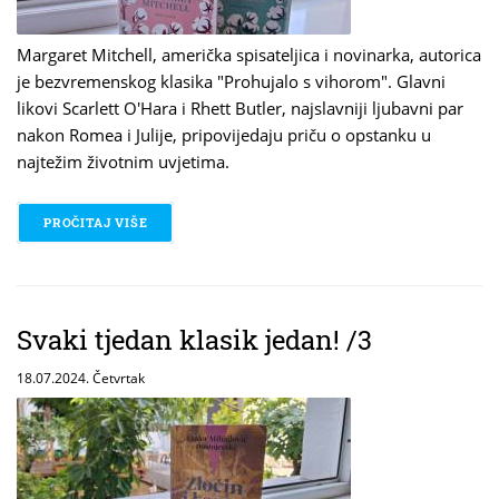
Margaret Mitchell, američka spisateljica i novinarka, autorica
je bezvremenskog klasika "Prohujalo s vihorom". Glavni
likovi Scarlett O'Hara i Rhett Butler, najslavniji ljubavni par
nakon Romea i Julije, pripovijedaju priču o opstanku u
najtežim životnim uvjetima.
PROČITAJ VIŠE
O SVAKI TJEDAN KLASIK JEDAN! /4
Svaki tjedan klasik jedan! /3
18.07.2024. Četvrtak