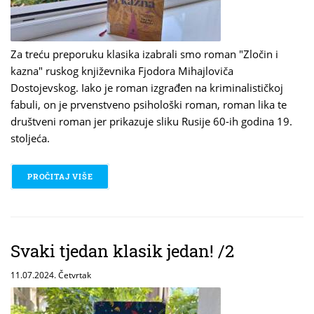
Za treću preporuku klasika izabrali smo roman "Zločin i
kazna" ruskog književnika Fjodora Mihajloviča
Dostojevskog. Iako je roman izgrađen na kriminalističkoj
fabuli, on je prvenstveno psihološki roman, roman lika te
društveni roman jer prikazuje sliku Rusije 60-ih godina 19.
stoljeća.
PROČITAJ VIŠE
O SVAKI TJEDAN KLASIK JEDAN! /3
Svaki tjedan klasik jedan! /2
11.07.2024. Četvrtak