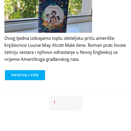
Ovog tjedna izdvajamo toplu obiteljsku priču američke
književnice Louise May Alcott Male žene. Roman prati živote
četiriju sestara i njihovo odrastanje u Novoj Engleskoj za
vrijeme Američkoga građanskog rata.
PROČITAJ VIŠE
O SVAKI TJEDAN KLASIK JEDAN! /2
Stranice
1