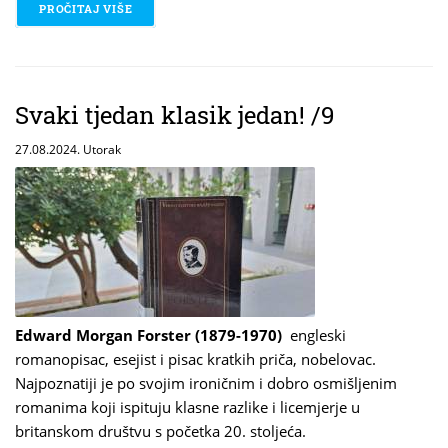
PROČITAJ VIŠE
O 65+ RAZLOGA DA TI ČITAM
Svaki tjedan klasik jedan! /9
27.08.2024. Utorak
Edward Morgan Forster (1879-1970)
engleski
romanopisac, esejist i pisac kratkih priča, nobelovac.
Najpoznatiji je po svojim ironičnim i dobro osmišljenim
romanima koji ispituju klasne razlike i licemjerje u
britanskom društvu s početka 20. stoljeća.