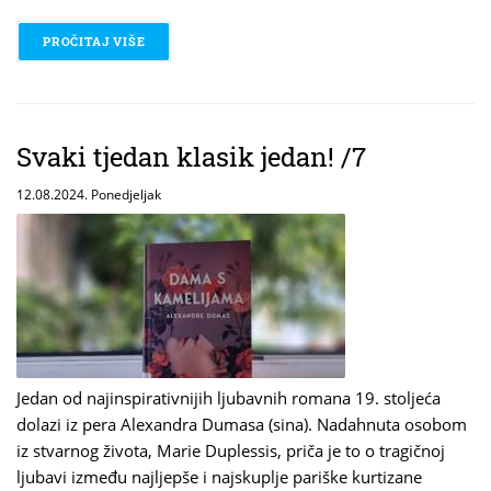
PROČITAJ VIŠE
O SVAKI TJEDAN KLASIK JEDAN! /9
Svaki tjedan klasik jedan! /7
12.08.2024. Ponedjeljak
Jedan od najinspirativnijih ljubavnih romana 19. stoljeća
dolazi iz pera Alexandra Dumasa (sina). Nadahnuta osobom
iz stvarnog života, Marie Duplessis, priča je to o tragičnoj
ljubavi između najljepše i najskuplje pariške kurtizane