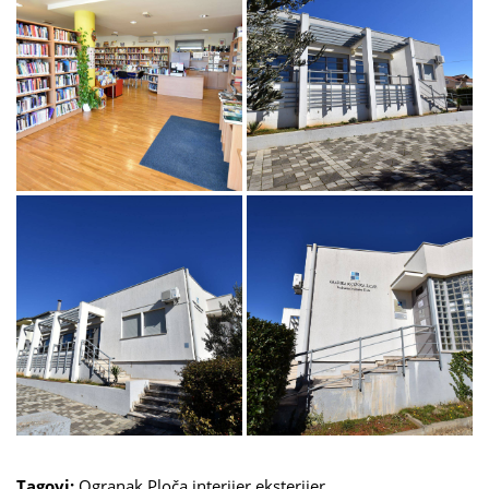
Tagovi:
Ogranak Ploča
interijer
eksterijer