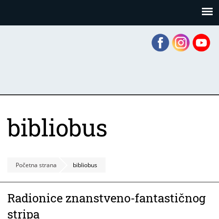
Skoči
Panel za upravljanje kolačićima
na
glavni
sadržaj
bibliobus
Početna strana
bibliobus
Radionice znanstveno-fantastičnog
stripa